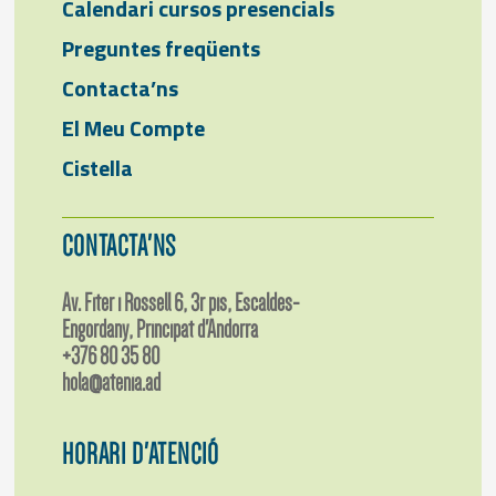
Calendari cursos presencials
Preguntes freqüents
Contacta’ns
El Meu Compte
Cistella
CONTACTA'NS
Av. Fiter i Rossell 6, 3r pis, Escaldes-
Engordany, Principat d'Andorra
+376 80 35 80
hola@atenia.ad
HORARI D'ATENCIÓ