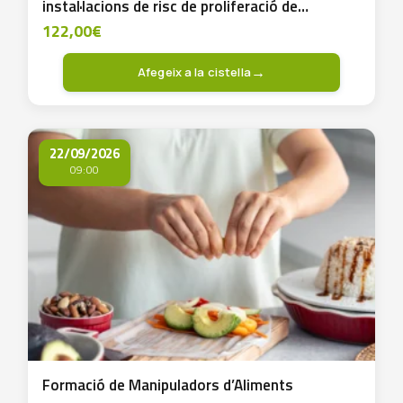
instal·lacions de risc de proliferació de
Legionel.la
122,00
€
Afegeix a la cistella
22/09/2026
09:00
Formació de Manipuladors d’Aliments