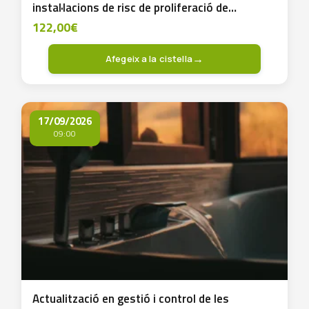
instal·lacions de risc de proliferació de
Legionel.la
122,00
€
Afegeix a la cistella
17/09/2026
09:00
Actualització en gestió i control de les