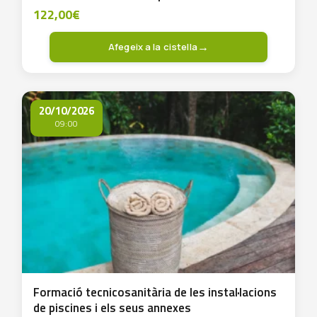
Legionel.la
122,00
€
Afegeix a la cistella
20/10/2026
09:00
Formació tecnicosanitària de les instal·lacions
de piscines i els seus annexes