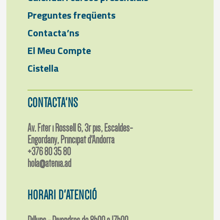
Preguntes freqüents
Contacta’ns
El Meu Compte
Cistella
CONTACTA'NS
Av. Fiter i Rossell 6, 3r pis, Escaldes-
Engordany, Principat d'Andorra
+376 80 35 80
hola@atenia.ad
HORARI D'ATENCIÓ