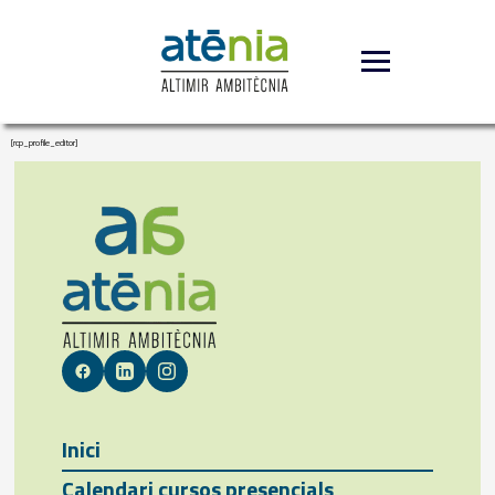
[rcp_profile_editor]
Inici
Calendari cursos presencials