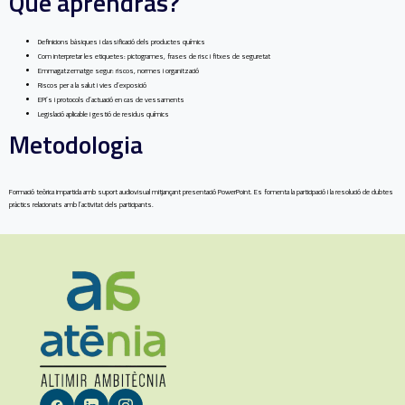
Què aprendràs?
Definicions bàsiques i classificació dels productes químics
Com interpretar les etiquetes: pictogrames, frases de risc i fitxes de seguretat
Emmagatzematge segur: riscos, normes i organització
Riscos per a la salut i vies d’exposició
EPI’s i protocols d’actuació en cas de vessaments
Legislació aplicable i gestió de residus químics
Metodologia
Formació teòrica impartida amb suport audiovisual mitjançant presentació PowerPoint. Es fomenta la participació i la resolució de dubtes
pràctics relacionats amb l’activitat dels participants.