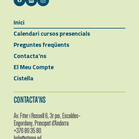
Inici
Calendari cursos presencials
Preguntes freqüents
Contacta’ns
El Meu Compte
Cistella
CONTACTA'NS
Av. Fiter i Rossell 6, 3r pis, Escaldes-
Engordany, Principat d'Andorra
+376 80 35 80
hola@atenia.ad