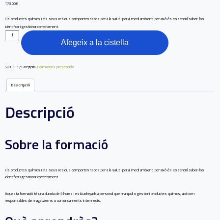
173,00
€
Els productes químics i els seus residus comporten riscos per a la salut i per al medi ambient, per això és essencial saber-los
identificar i gestionar correctament.
Afegeix a la cistella
SKU:
CF17
Categoria:
Formacions presencials
Descripció
Descripció
Sobre la formació
Els productes químics i els seus residus comporten riscos per a la salut i per al medi ambient, per això és essencial saber-los
identificar i gestionar correctament.
Aquesta formació té una durada de 5 hores i està adreçada a personal que manipuli o gestioni productes químics, així com
responsables de magatzems o comandaments intermedis.