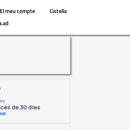
El meu compte
Cistella
a.ad
u
és
cés de 30 dies
edir