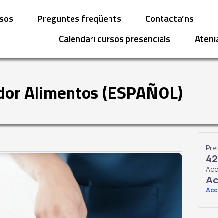
sos
Preguntes freqüents
Contacta’ns
Calendari cursos presencials
Ateni
dor Alimentos (ESPAÑOL)
Pre
42
Acc
Ac
Acc