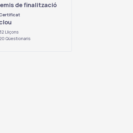
emis de finalització
Certificat
clou
32 Lliçons
20 Qüestionaris