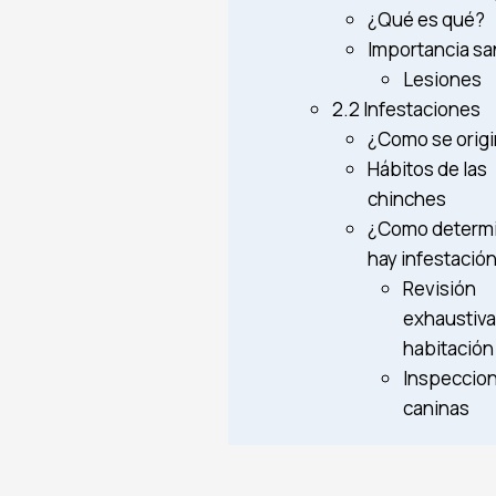
¿Qué es qué?
Importancia san
Lesiones
2.2 Infestaciones
¿Como se orig
Hábitos de las
chinches
¿Como determi
hay infestació
Revisión
exhaustiva
habitación
Inspeccio
caninas