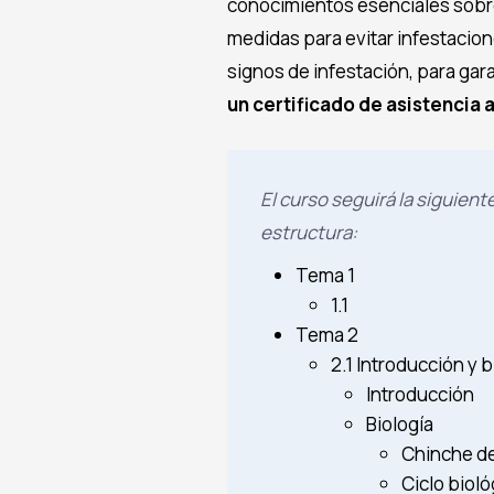
conocimientos esenciales sobre
medidas para evitar infestacion
signos de infestación, para gar
un certificado de asistencia 
El curso seguirá la siguient
estructura:
Tema 1
1.1
Tema 2
2.1 Introducción y b
Introducción
Biología
Chinche d
Ciclo bioló