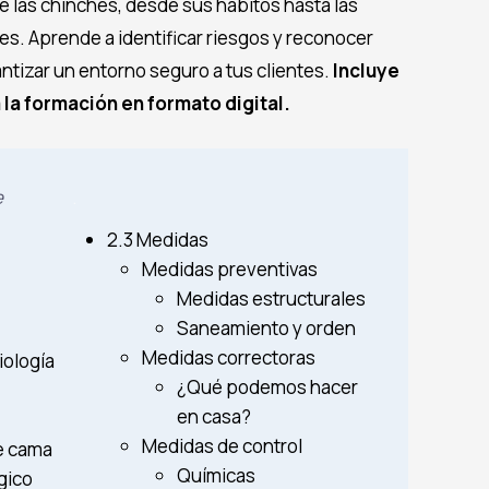
 las chinches, desde sus hábitos hasta las
es. Aprende a identificar riesgos y reconocer
antizar un entorno seguro a tus clientes.
Incluye
a la formación en formato digital.
e
.
2.3 Medidas
Medidas preventivas
Medidas estructurales
Saneamiento y orden
Medidas correctoras
iología
¿Qué podemos hacer
en casa?
Medidas de control
e cama
Químicas
gico