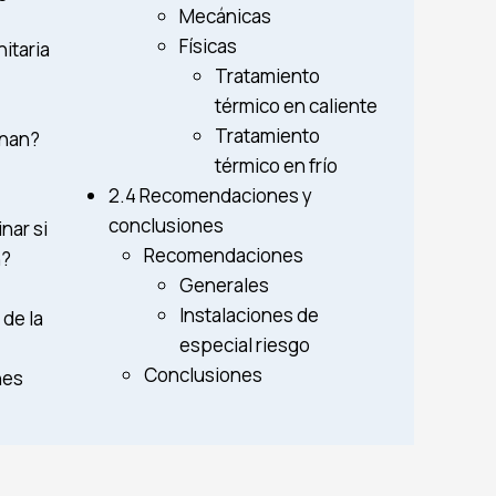
Mecánicas
Físicas
itaria
Tratamiento
térmico en caliente
Tratamiento
inan?
térmico en frío
2.4 Recomendaciones y
conclusiones
nar si
Recomendaciones
n?
Generales
Instalaciones de
 de la
especial riesgo
Conclusiones
nes