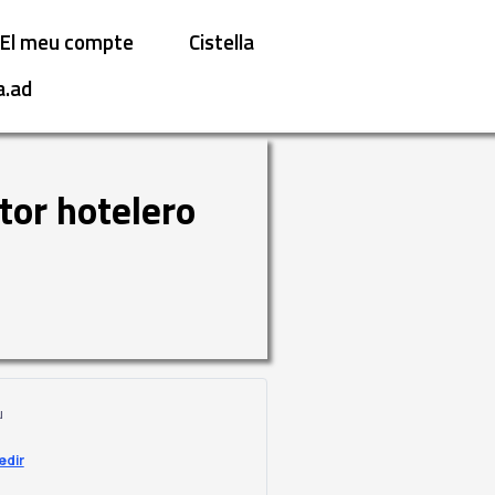
El meu compte
Cistella
a.ad
tor hotelero
u
edir