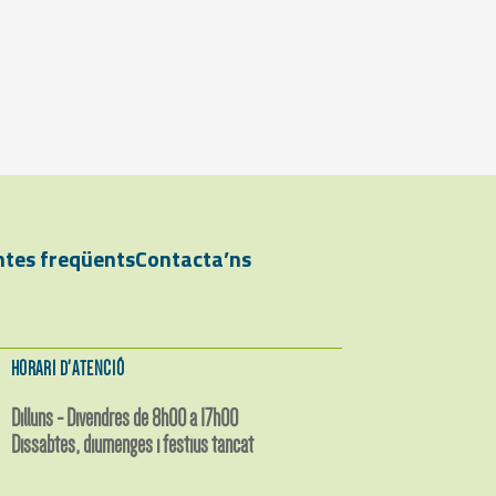
tes freqüents
Contacta’ns
HORARI D'ATENCIÓ
Dilluns - Divendres de 8h00 a 17h00
Dissabtes, diumenges i festius tancat