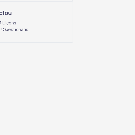
clou
7 Lliçons
2 Qüestionaris