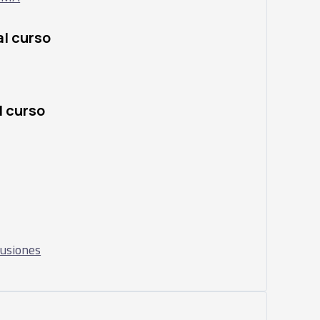
al curso
l curso
lusiones